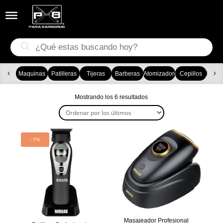


Búsqueda
de
productos
Maquinas
Patilleras
Tijeras
Barberas
Atomizadores
Cepillos
Ca
Ordenado
Mostrando los 6 resultados
por
los
últimos
- 7%
Masajeador Profesional