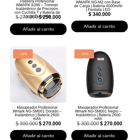
Patillera Profesional
WMARK NG-M2 con Base
WMARK 8288 – Trimmer
de Carga | Batería 4000mAh
Inalámbrico de Precisión
| Pantalla LED
con Cuchilla T y Batería de
$
340.000
El
El
Larga Duración
$
270.000
$
250.000
precio
precio
original
actual
Añadir al carrito
Añadir al carrito
era:
es:
$ 270.000.
$ 250.000.
- 10%
- 10%
Masajeador Profesional
Masajeador Profesional
Wmark NG-SM001 Dorado –
Wmark NG-SM001 Negro –
Inalámbrico | Batería 2600
Inalámbrico | Batería 2600
mAh
mAh
El
El
El
El
$
300.000
$
270.000
$
300.000
$
270.000
precio
precio
precio
precio
original
actual
original
actual
Añadir al carrito
Añadir al carrito
era:
es:
era:
es: