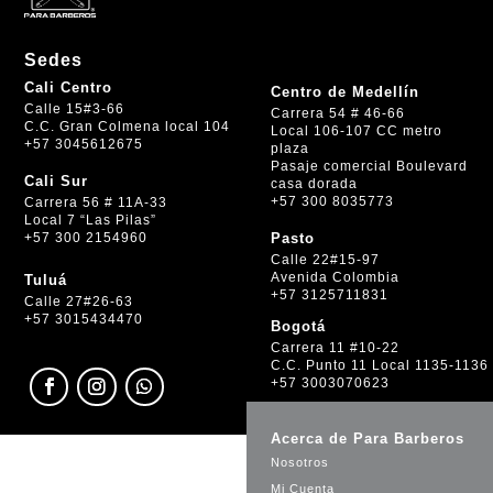
Sedes
Cali Centro
Centro de Medellín
Calle 15#3-66
Carrera 54 # 46-66
C.C. Gran Colmena local 104
Local 106-107 CC metro
+57 3045612675
plaza
Pasaje comercial Boulevard
Cali Sur
casa dorada
+57 300 8035773
Carrera 56 # 11A-33
Local 7 “Las Pilas”
+57 300 2154960
Pasto
Calle 22#15-97
Avenida Colombia
Tuluá
+57 3125711831
Calle 27#26-63
+57 3015434470
Bogotá
Carrera 11 #10-22
C.C. Punto 11 Local 1135-1136
+57 3003070623
Acerca de Para Barberos
Nosotros
Mi Cuenta