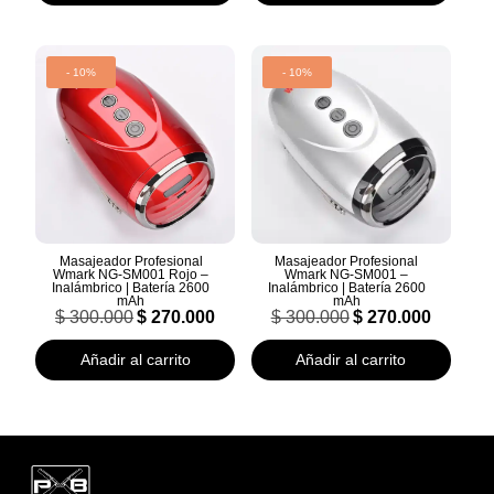
$ 300.000.
$ 270.000.
$ 300.000.
$ 270.000.
- 10%
- 10%
Masajeador Profesional
Masajeador Profesional
Wmark NG-SM001 Rojo –
Wmark NG-SM001 –
Inalámbrico | Batería 2600
Inalámbrico | Batería 2600
mAh
mAh
El
El
El
El
$
300.000
$
270.000
$
300.000
$
270.000
precio
precio
precio
precio
original
actual
original
actual
Añadir al carrito
Añadir al carrito
era:
es:
era:
es:
$ 300.000.
$ 270.000.
$ 300.000.
$ 270.000.