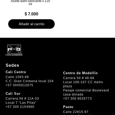
Aceite wahl lubricante x 120
ml
$
7.000
Añadir al carrito
Sedes
Cali Centro
Centro de Medellín
Calle 15#3-66
Carrera 54 # 46-66
C.C. Gran Colmena local 104
Local 106-107 CC metro
+57 3045612675
plaza
Pasaje comercial Boulevard
Cali Sur
casa dorada
+57 300 8035773
Carrera 56 # 11A-33
Local 7 “Las Pilas”
+57 300 2154960
Pasto
Calle 22#15-97