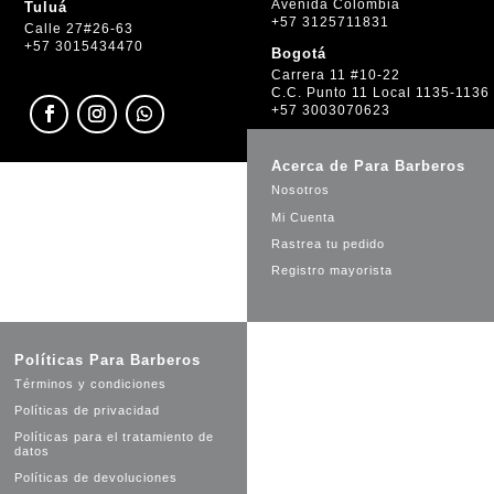
Avenida Colombia
Tuluá
+57 3125711831
Calle 27#26-63
+57 3015434470
Bogotá
Carrera 11 #10-22
C.C. Punto 11 Local 1135-1136
+57 3003070623
Acerca de Para Barberos
Nosotros
Mi Cuenta
Rastrea tu pedido
Registro mayorista
Políticas Para Barberos
Términos y condiciones
Políticas de privacidad
Políticas para el tratamiento de
datos
Políticas de devoluciones