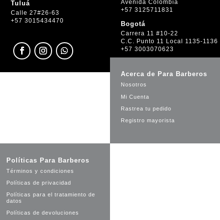
Avenida Colombia
Tuluá
+57 3125711831
Calle 27#26-63
+57 3015434470
Bogotá
Carrera 11 #10-22
C.C. Punto 11 Local 1135-1136
+57 3003070623
Acerca de Para Barberos
Nosotros
Mi Cuenta
Rastrea tu pedido
Registro mayorista
Políticas Para Barberos
Términos y condiciones
Políticas de privacidad
Políticas para el tratamiento de
datos
Políticas de devoluciones