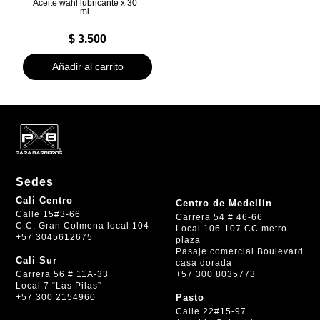
Aceite wahl lubricante x 30
ml
$
3.500
Añadir al carrito
Sedes
Cali Centro
Centro de Medellín
Calle 15#3-66
Carrera 54 # 46-66
C.C. Gran Colmena local 104
Local 106-107 CC metro
+57 3045612675
plaza
Pasaje comercial Boulevard
Cali Sur
casa dorada
+57 300 8035773
Carrera 56 # 11A-33
Local 7 “Las Pilas”
+57 300 2154960
Pasto
Calle 22#15-97