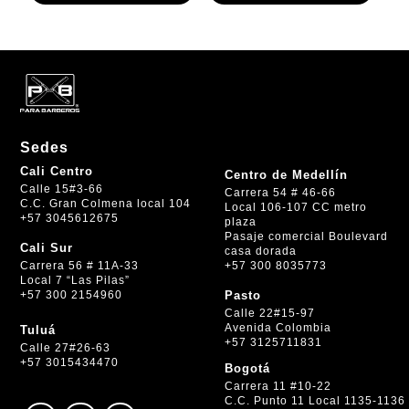
$ 300.000.
$ 270.000.
$ 300.000.
$ 270.000.
Sedes
Cali Centro
Centro de Medellín
Calle 15#3-66
Carrera 54 # 46-66
C.C. Gran Colmena local 104
Local 106-107 CC metro
+57 3045612675
plaza
Pasaje comercial Boulevard
Cali Sur
casa dorada
+57 300 8035773
Carrera 56 # 11A-33
Local 7 “Las Pilas”
+57 300 2154960
Pasto
Calle 22#15-97
Avenida Colombia
Tuluá
+57 3125711831
Calle 27#26-63
+57 3015434470
Bogotá
Carrera 11 #10-22
C.C. Punto 11 Local 1135-1136