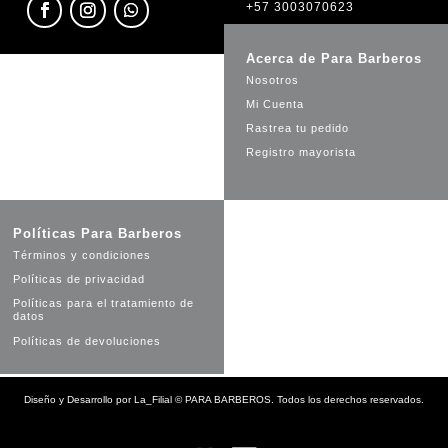
+57 3003070623
Acerca de Para Barberos
Nosotros
Mi Cuenta
Rastrea tu pedido
Registro mayorista
Políticas Para Barberos
Términos y condiciones
Políticas de privacidad
Políticas para el tratamiento de
datos
Políticas de devoluciones
Diseño y Desarrollo por
La_Filial
©
PARA BARBEROS. Todos los derechos reservados.