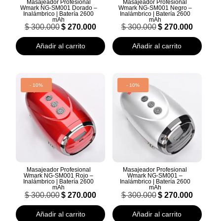
Masajeador Profesional
Masajeador Profesional
Wmark NG-SM001 Dorado –
Wmark NG-SM001 Negro –
Inalámbrico | Batería 2600
Inalámbrico | Batería 2600
mAh
mAh
El
El
El
El
$
300.000
$
270.000
$
300.000
$
270.000
precio
precio
precio
precio
original
actual
original
actual
Añadir al carrito
Añadir al carrito
era:
es:
era:
es:
$ 300.000.
$ 270.000.
$ 300.000.
$ 270.000.
- 10%
- 10%
Masajeador Profesional
Masajeador Profesional
Wmark NG-SM001 Rojo –
Wmark NG-SM001 –
Inalámbrico | Batería 2600
Inalámbrico | Batería 2600
mAh
mAh
El
El
El
El
$
300.000
$
270.000
$
300.000
$
270.000
precio
precio
precio
precio
original
actual
original
actual
Añadir al carrito
Añadir al carrito
era:
es:
era:
es: