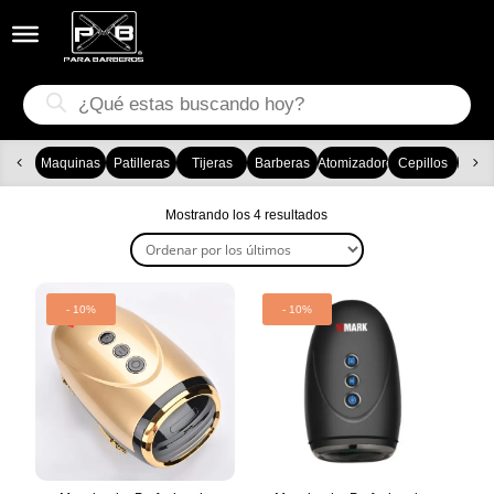


Búsqueda
de
productos
Maquinas
Patilleras
Tijeras
Barberas
Atomizadores
Cepillos
Ca
Ordenado
Mostrando los 4 resultados
por
los
últimos
- 10%
- 10%