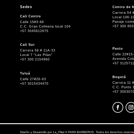
Sedes
Centro de M
Carrera 54 
Cali Centro
Local 106-1
Pasaje come
Calle 15#3-66
+57 300 80
C.C. Gran Colmena local 104
+57 3045612675
Cali Sur
Pasto
Carrera 56 # 11A-33
Calle 22#15
Local 7 “Las Pilas”
Avenida Col
+57 300 2154960
+57 312571
Tuluá
Bogotá
Calle 27#26-63
Carrera 11 
+57 3015434470
C.C. Punto 
+57 300307
Diseño y Desarrollo por
La_Filial
©
PARA BARBEROS. Todos los derechos reserva