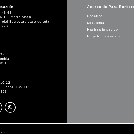
Acerca de Para Barber
edellín
# 46-66
Nosotros
07 CC metro plaza
rcial Boulevard casa dorada
Mi Cuenta
35773
Rastrea tu pedido
Registro mayorista
-97
ombia
1831
#10-22
11 Local 1135-1136
0623
dos.