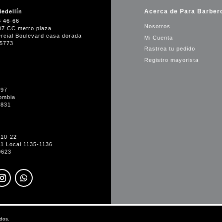
Acerca de Para Barber
edellín
# 46-66
Nosotros
07 CC metro plaza
rcial Boulevard casa dorada
Mi Cuenta
35773
Rastrea tu pedido
Registro mayorista
-97
ombia
1831
#10-22
11 Local 1135-1136
0623
dos.