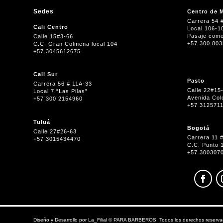
Sedes
Centro de M
Carrera 54 
Cali Centro
Local 106-1
Pasaje come
Calle 15#3-66
+57 300 80
C.C. Gran Colmena local 104
+57 3045612675
Cali Sur
Pasto
Carrera 56 # 11A-33
Calle 22#15
Local 7 “Las Pilas”
Avenida Col
+57 300 2154960
+57 312571
Tuluá
Bogotá
Calle 27#26-63
Carrera 11 
+57 3015434470
C.C. Punto 
+57 300307
Diseño y Desarrollo por
La_Filial
©
PARA BARBEROS. Todos los derechos reserva