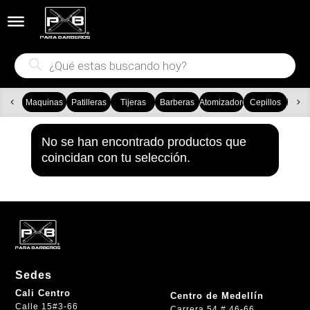


Búsqueda
de
productos
Maquinas
Patilleras
Tijeras
Barberas
Atomizadores
Cepillos
Ca
No se han encontrado productos que
coincidan con tu selección.
Sedes
Cali Centro
Centro de Medellín
Calle 15#3-66
Carrera 54 # 46-66