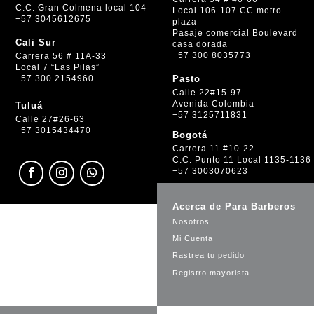
C.C. Gran Colmena local 104
Local 106-107 CC metro
+57 3045612675
plaza
Pasaje comercial Boulevard
Cali Sur
casa dorada
+57 300 8035773
Carrera 56 # 11A-33
Local 7 “Las Pilas”
+57 300 2154960
Pasto
Calle 22#15-97
Avenida Colombia
Tuluá
+57 3125711831
Calle 27#26-63
+57 3015434470
Bogotá
Carrera 11 #10-22
C.C. Punto 11 Local 1135-1136
+57 3003070623
Acerca de Para Barberos
Nosotros
Mi Cuenta
Rastrea tu pedido
Registro mayorista