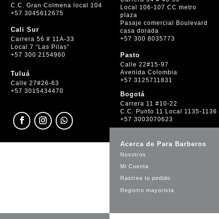
C.C. Gran Colmena local 104
Local 106-107 CC metro
+57 3045612675
plaza
Pasaje comercial Boulevard
Cali Sur
casa dorada
+57 300 8035773
Carrera 56 # 11A-33
Local 7 “Las Pilas”
+57 300 2154960
Pasto
Calle 22#15-97
Avenida Colombia
Tuluá
+57 3125711831
Calle 27#26-63
+57 3015434470
Bogotá
Carrera 11 #10-22
C.C. Punto 11 Local 1135-1136
+57 3003070623
Acerca de Para Barberos
Nosotros
Mi Cuenta
Rastrea tu pedido
Registro mayorista