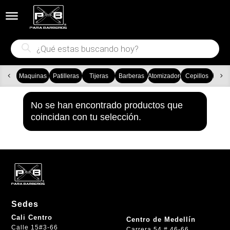


Búsqueda
de
productos
Maquinas
Patilleras
Tijeras
Barberas
Atomizadores
Cepillos
Ca
No se han encontrado productos que
coincidan con tu selección.
Sedes
Cali Centro
Centro de Medellín
Calle 15#3-66
Carrera 54 # 46-66