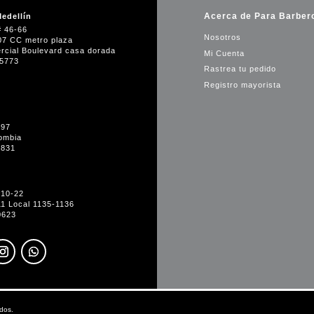
Acerca de Para Barber
edellín
# 46-66
Nosotros
07 CC metro plaza
rcial Boulevard casa dorada
Mi Cuenta
35773
Rastrea tu pedido
Registro mayorista
-97
ombia
1831
#10-22
11 Local 1135-1136
0623
dos.