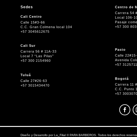
Sedes
Centro de M
Carrera 54 
Cali Centro
Local 106-1
Pasaje come
Calle 15#3-66
+57 300 80
C.C. Gran Colmena local 104
+57 3045612675
Cali Sur
Pasto
Carrera 56 # 11A-33
Calle 22#15
Local 7 “Las Pilas”
Avenida Col
+57 300 2154960
+57 312571
Tuluá
Bogotá
Calle 27#26-63
Carrera 11 
+57 3015434470
C.C. Punto 
+57 300307
Diseño y Desarrollo por
La_Filial
©
PARA BARBEROS. Todos los derechos reserva