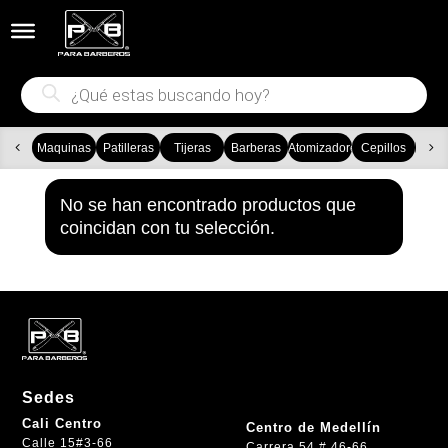


Búsqueda
de
productos
Maquinas
Patilleras
Tijeras
Barberas
Atomizadores
Cepillos
Ca
No se han encontrado productos que
coincidan con tu selección.
Sedes
Cali Centro
Centro de Medellín
Calle 15#3-66
Carrera 54 # 46-66