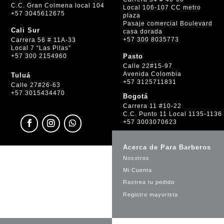
C.C. Gran Colmena local 104
Local 106-107 CC metro
+57 3045612675
plaza
Pasaje comercial Boulevard
Cali Sur
casa dorada
+57 300 8035773
Carrera 56 # 11A-33
Local 7 “Las Pilas”
+57 300 2154960
Pasto
Calle 22#15-97
Avenida Colombia
Tuluá
+57 3125711831
Calle 27#26-63
+57 3015434470
Bogotá
Carrera 11 #10-22
C.C. Punto 11 Local 1135-1136
+57 3003070623
Acerca de Para Barberos
Nosotros
Mi Cuenta
Rastrea tu pedido
Registro mayorista