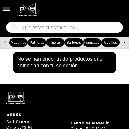


Búsqueda
de
productos
Maquinas
Patilleras
Tijeras
Barberas
Atomizadores
Cepillos
Ca
No se han encontrado productos que
coincidan con tu selección.
Sedes
Cali Centro
Centro de Medellín
Calle 15#3-66
Carrera 54 # 46-66