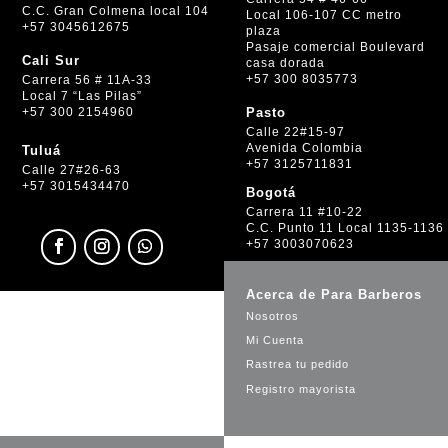
C.C. Gran Colmena local 104
Local 106-107 CC metro
+57 3045612675
plaza
Pasaje comercial Boulevard
Cali Sur
casa dorada
+57 300 8035773
Carrera 56 # 11A-33
Local 7 “Las Pilas”
+57 300 2154960
Pasto
Calle 22#15-97
Avenida Colombia
Tuluá
+57 3125711831
Calle 27#26-63
+57 3015434470
Bogotá
Carrera 11 #10-22
C.C. Punto 11 Local 1135-1136
+57 3003070623
Acerca de Para Barberos
Nosotros
Mi Cuenta
Rastrea tu pedido
Registro mayorista