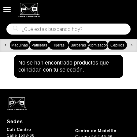


Búsqueda
de
productos
Maquinas
Patilleras
Tijeras
Barberas
Atomizadores
Cepillos
Ca
No se han encontrado productos que
coincidan con tu selección.
Sedes
Cali Centro
Centro de Medellín
Calle 15#3-66
Carrera 54 # 46-66