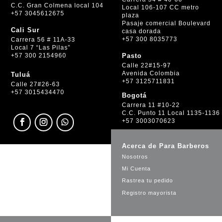
C.C. Gran Colmena local 104
Local 106-107 CC metro
+57 3045612675
plaza
Pasaje comercial Boulevard
Cali Sur
casa dorada
+57 300 8035773
Carrera 56 # 11A-33
Local 7 “Las Pilas”
+57 300 2154960
Pasto
Calle 22#15-97
Avenida Colombia
Tuluá
+57 3125711831
Calle 27#26-63
+57 3015434470
Bogotá
Carrera 11 #10-22
C.C. Punto 11 Local 1135-1136
+57 3003070623
Acerca de Para Barberos
Nosotros
Mi Cuenta
Rastrea tu pedido
Registro mayorista