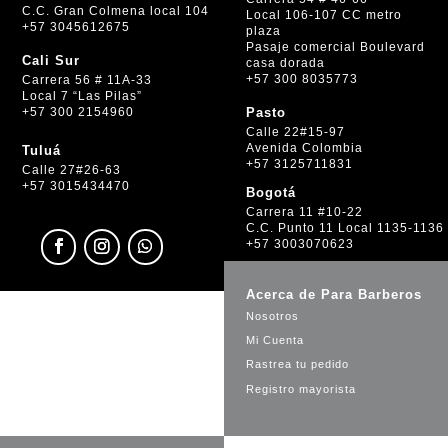
C.C. Gran Colmena local 104
Local 106-107 CC metro
+57 3045612675
plaza
Pasaje comercial Boulevard
Cali Sur
casa dorada
+57 300 8035773
Carrera 56 # 11A-33
Local 7 “Las Pilas”
+57 300 2154960
Pasto
Calle 22#15-97
Avenida Colombia
Tuluá
+57 3125711831
Calle 27#26-63
+57 3015434470
Bogotá
Carrera 11 #10-22
C.C. Punto 11 Local 1135-1136
+57 3003070623
Acerca de Para Barberos
Nosotros
Mi Cuenta
Rastrea tu pedido
Registro mayorista