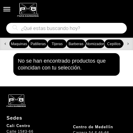


Búsqueda
de
productos
Maquinas
Patilleras
Tijeras
Barberas
Atomizadores
Cepillos
Ca
No se han encontrado productos que
coincidan con tu selección.
Sedes
Cali Centro
Centro de Medellín
Calle 15#3-66
Carrera 54 # 46-66