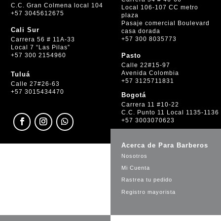
C.C. Gran Colmena local 104
Local 106-107 CC metro
+57 3045612675
plaza
Pasaje comercial Boulevard
Cali Sur
casa dorada
+57 300 8035773
Carrera 56 # 11A-33
Local 7 “Las Pilas”
+57 300 2154960
Pasto
Calle 22#15-97
Avenida Colombia
Tuluá
+57 3125711831
Calle 27#26-63
+57 3015434470
Bogotá
Carrera 11 #10-22
C.C. Punto 11 Local 1135-1136
+57 3003070623
Acerca de Para Barberos
Nosotros
Mi Cuenta
Rastrea tu pedido
Registro mayorista