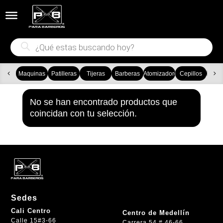


Búsqueda
de
productos
Maquinas
Patilleras
Tijeras
Barberas
Atomizadores
Cepillos
Ca
No se han encontrado productos que
coincidan con tu selección.
Sedes
Cali Centro
Centro de Medellín
Calle 15#3-66
Carrera 54 # 46-66