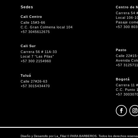
Sedes
Centro de M
Carrera 54 
Cali Centro
Local 106-1
Pasaje come
Calle 15#3-66
+57 300 80
C.C. Gran Colmena local 104
+57 3045612675
Cali Sur
Pasto
Carrera 56 # 11A-33
Calle 22#15
Local 7 “Las Pilas”
Avenida Col
+57 300 2154960
+57 312571
Tuluá
Bogotá
Calle 27#26-63
Carrera 11 
+57 3015434470
C.C. Punto 
+57 300307
Diseño y Desarrollo por
La_Filial
©
PARA BARBEROS. Todos los derechos reserva