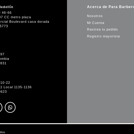
Acerca de Para Barber
edellín
# 46-66
Nosotros
07 CC metro plaza
rcial Boulevard casa dorada
Mi Cuenta
35773
Rastrea tu pedido
Registro mayorista
-97
ombia
1831
#10-22
11 Local 1135-1136
0623
dos.