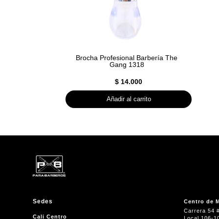
Brocha Profesional Barbería The
Gang 1318
$
14.000
Añadir al carrito
Sedes
Centro de M
Carrera 54 
Cali Centro
Local 106-1