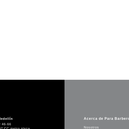
Acerca de Para Barber
edellín
# 46-66
Nosotros
07 CC metro plaza