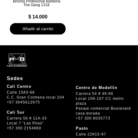
Brocha Profesional Barbería
The Gang 1318
$
14.000
Añadir al carrito
Sedes
Cali Centro
Centro de Medellín
Calle 15#3-66
Carrera 54 # 46-66
C.C. Gran Colmena local 104
Local 106-107 CC metro
+57 3045612675
plaza
Pasaje comercial Boulevard
Cali Sur
casa dorada
+57 300 8035773
Carrera 56 # 11A-33
Local 7 “Las Pilas”
+57 300 2154960
Pasto
Calle 22#15-97