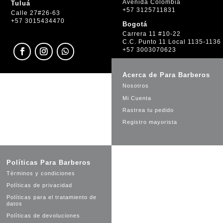
Avenida Colombia
Tuluá
+57 3125711831
Calle 27#26-63
+57 3015434470
Bogotá
Carrera 11 #10-22
C.C. Punto 11 Local 1135-1136
+57 3003070623
Acerca de Para Barberos
Nosotros
Mi Cuenta
Rastrea tu pedido
Registro mayorista
Políticas Para Barberos
Términos y condiciones
Políticas de privacidad
Políticas para el tratamiento de
datos
Políticas de devoluciones