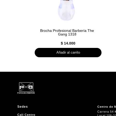
Brocha Profesional Barbería The
Gang 1318
$
14.000
Añadir al carrito
Sedes
Centro de M
Carrera 54 
Cali Centro
Local 106-1