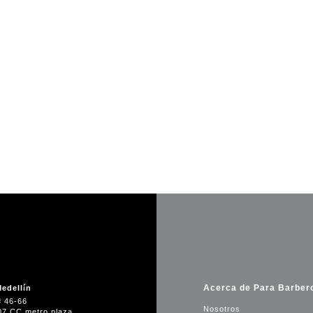
Acerca de Para Barber
edellín
# 46-66
Nosotros
07 CC metro plaza