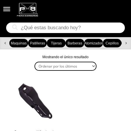


Búsqueda
de
productos
Maquinas
Patilleras
Tijeras
Barberas
Atomizadores
Cepillos
Ca
Mostrando el único resultado