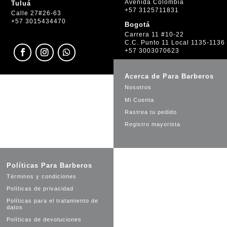
Avenida Colombia
Tuluá
+57 3125711831
Calle 27#26-63
+57 3015434470
Bogotá
Carrera 11 #10-22
C.C. Punto 11 Local 1135-1136
+57 3003070623
Acerca de Para Barberos
Nosotros
Mi Cuenta
Rastrea tu pedido
Registro mayorista
Políticas Para Barberos
Términos y condiciones
Políticas de privacidad
Políticas para el tratamiento de
datos
Políticas de devoluciones