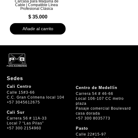
Carcasa para Máquina de
Cable | Compatible Línea
Profesional Clásica
$
35.000
Añadir al carrito
Sedes
Cali Centro
Centro de Medellín
Calle 15#3-66
Carrera 54 # 46-66
C.C. Gran Colmena local 104
Local 106-107 CC metro
+57 3045612675
plaza
Pasaje comercial Boulevard
Cali Sur
casa dorada
+57 300 8035773
Carrera 56 # 11A-33
Local 7 “Las Pilas”
+57 300 2154960
Pasto
Calle 22#15-97