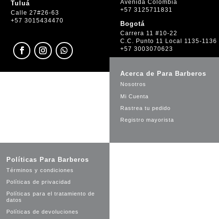
Avenida Colombia
Tuluá
+57 3125711831
Calle 27#26-63
+57 3015434470
Bogotá
Carrera 11 #10-22
C.C. Punto 11 Local 1135-1136
+57 3003070623
Acerca de Para Barberos
Nosotros
Mi Cuenta
Rastrea tu pedido
Registro mayorista
Políticas Para Barberos
Términos y condiciones
Políticas de privacidad
Políticas para el tratamiento de
datos
Políticas de devoluciones