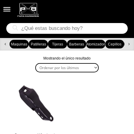


Búsqueda
de
productos
Maquinas
Patilleras
Tijeras
Barberas
Atomizadores
Cepillos
Ca
Mostrando el único resultado