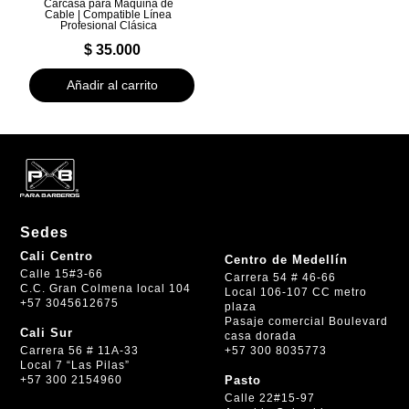
Carcasa para Máquina de
Cable | Compatible Línea
Profesional Clásica
$
35.000
Añadir al carrito
Sedes
Cali Centro
Centro de Medellín
Calle 15#3-66
Carrera 54 # 46-66
C.C. Gran Colmena local 104
Local 106-107 CC metro
+57 3045612675
plaza
Pasaje comercial Boulevard
Cali Sur
casa dorada
+57 300 8035773
Carrera 56 # 11A-33
Local 7 “Las Pilas”
+57 300 2154960
Pasto
Calle 22#15-97