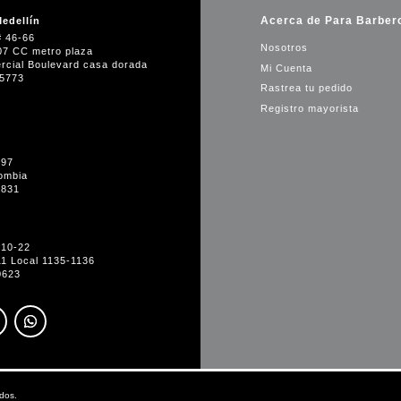
Acerca de Para Barber
edellín
# 46-66
Nosotros
07 CC metro plaza
rcial Boulevard casa dorada
Mi Cuenta
35773
Rastrea tu pedido
Registro mayorista
-97
ombia
1831
#10-22
11 Local 1135-1136
0623
dos.