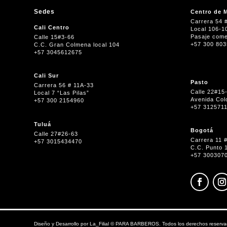
Sedes
Centro de M
Carrera 54 
Cali Centro
Local 106-1
Pasaje come
Calle 15#3-66
+57 300 80
C.C. Gran Colmena local 104
+57 3045612675
Cali Sur
Pasto
Carrera 56 # 11A-33
Calle 22#15
Local 7 “Las Pilas”
Avenida Col
+57 300 2154960
+57 312571
Tuluá
Bogotá
Calle 27#26-63
Carrera 11 
+57 3015434470
C.C. Punto 
+57 300307
Diseño y Desarrollo por
La_Filial
©
PARA BARBEROS. Todos los derechos reserva