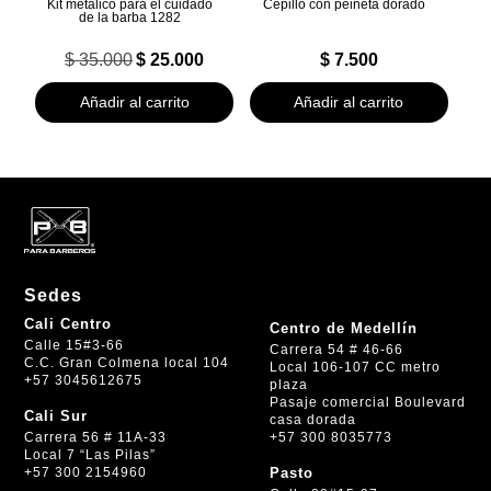
Kit metálico para el cuidado
Cepillo con peineta dorado
de la barba 1282
El
El
$
35.000
$
25.000
$
7.500
precio
precio
original
actual
Añadir al carrito
Añadir al carrito
era:
es:
$ 35.000.
$ 25.000.
Sedes
Cali Centro
Centro de Medellín
Calle 15#3-66
Carrera 54 # 46-66
C.C. Gran Colmena local 104
Local 106-107 CC metro
+57 3045612675
plaza
Pasaje comercial Boulevard
Cali Sur
casa dorada
+57 300 8035773
Carrera 56 # 11A-33
Local 7 “Las Pilas”
+57 300 2154960
Pasto