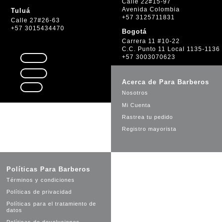
Calle 22#15-97
Avenida Colombia
Tuluá
+57 3125711831
Calle 27#26-63
+57 3015434470
Bogotá
Carrera 11 #10-22
C.C. Punto 11 Local 1135-1136
+57 3003070623
Seguir
Seguir
Acerca de Para Barberos
Seguir
Nosotros
Mi Cuenta
Rastrea tu pedido
Registro mayorista
Políticas Para Barberos
Términos y condiciones
Políticas de privacidad
Políticas para el tratamiento de
datos