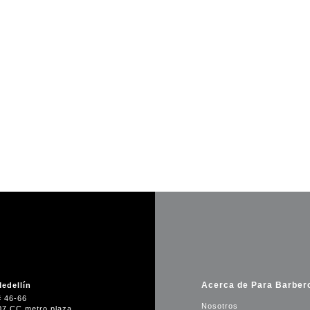
Acerca de Para Barber
edellín
# 46-66
Nosotros
07 CC metro plaza