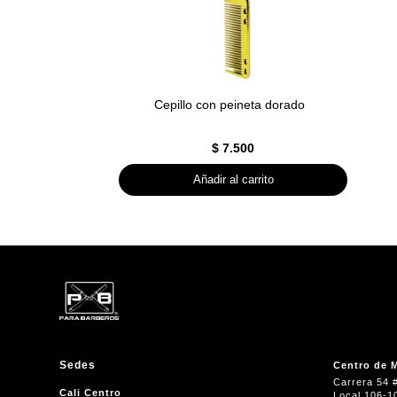
Cepillo con peineta dorado
$
7.500
Añadir al carrito
Sedes
Centro de M
Carrera 54 
Cali Centro
Local 106-1