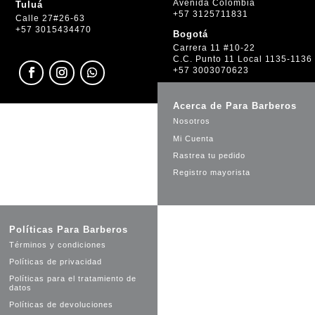
Avenida Colombia
Tuluá
+57 3125711831
Calle 27#26-63
+57 3015434470
Bogotá
Carrera 11 #10-22
C.C. Punto 11 Local 1135-1136
+57 3003070623
Acerca de Para Barberos
Nosotros
Mi Cuenta
Rastrea tu pedido
Registro mayorista
Políticas Para Barberos
Términos y condiciones
Políticas de privacidad
Políticas para el tratamiento de
datos
Políticas de devoluciones