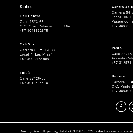
Sedes
Centro de M
Carrera 54 
Cali Centro
Local 106-1
Pasaje come
Calle 15#3-66
+57 300 80
C.C. Gran Colmena local 104
+57 3045612675
Cali Sur
Pasto
Carrera 56 # 11A-33
Calle 22#15
Local 7 “Las Pilas”
Avenida Col
+57 300 2154960
+57 312571
Tuluá
Bogotá
Calle 27#26-63
Carrera 11 
+57 3015434470
C.C. Punto 
+57 300307
Diseño y Desarrollo por
La_Filial
©
PARA BARBEROS. Todos los derechos reserva