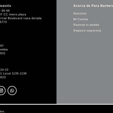
Acerca de Para Barber
edellín
# 46-66
Nosotros
07 CC metro plaza
rcial Boulevard casa dorada
Mi Cuenta
35773
Rastrea tu pedido
Registro mayorista
-97
ombia
1831
#10-22
11 Local 1135-1136
0623
dos.