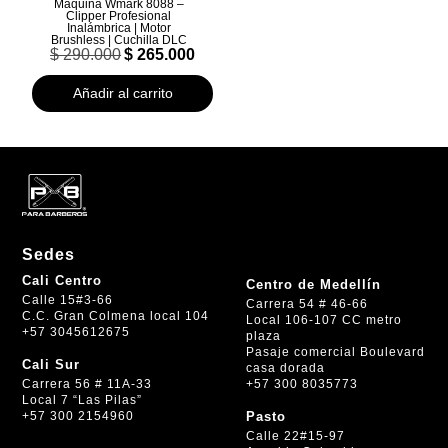
Maquina Wmark 8088 –
Clipper Profesional
Inalámbrica | Motor
Brushless | Cuchilla DLC
El
El
$
290.000
$
265.000
precio
precio
original
actual
Añadir al carrito
era:
es:
$ 290.000.
$ 265.000.
Sedes
Cali Centro
Centro de Medellín
Calle 15#3-66
Carrera 54 # 46-66
C.C. Gran Colmena local 104
Local 106-107 CC metro
+57 3045612675
plaza
Pasaje comercial Boulevard
Cali Sur
casa dorada
+57 300 8035773
Carrera 56 # 11A-33
Local 7 “Las Pilas”
+57 300 2154960
Pasto
Calle 22#15-97