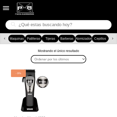


Búsqueda
de
productos
Maquinas
Patilleras
Tijeras
Barberas
Atomizadores
Cepillos
Ca
Mostrando el único resultado
- 9%