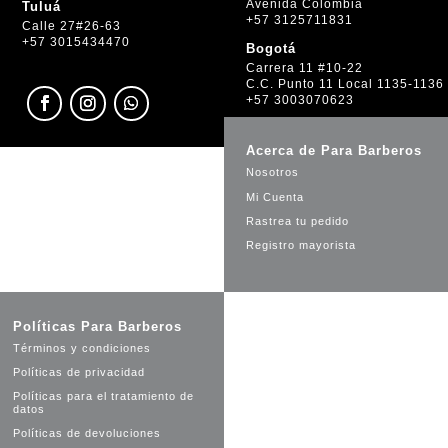
Avenida Colombia
Tuluá
+57 3125711831
Calle 27#26-63
+57 3015434470
Bogotá
Carrera 11 #10-22
C.C. Punto 11 Local 1135-1136
+57 3003070623
Acerca de Para Barberos
Nosotros
Mi Cuenta
Rastrea tu pedido
Registro mayorista
Políticas Para Barberos
Términos y condiciones
Políticas de privacidad
Políticas para el tratamiento de
datos
Políticas de devoluciones