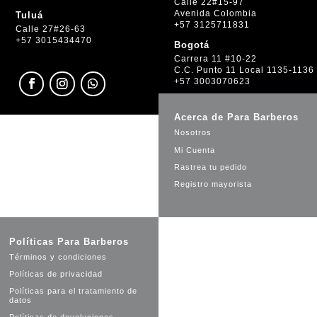
Calle 22#15-97
Avenida Colombia
Tuluá
+57 3125711831
Calle 27#26-63
+57 3015434470
Bogotá
Carrera 11 #10-22
C.C. Punto 11 Local 1135-1136
+57 3003070623
Acerca de Para Barberos
Nosotros
Mi Cuenta
Rastrea tu pedido
Registro mayorista
Políticas Para Barberos
Términos y condiciones
Políticas de privacidad
Políticas para el tratamiento de
datos