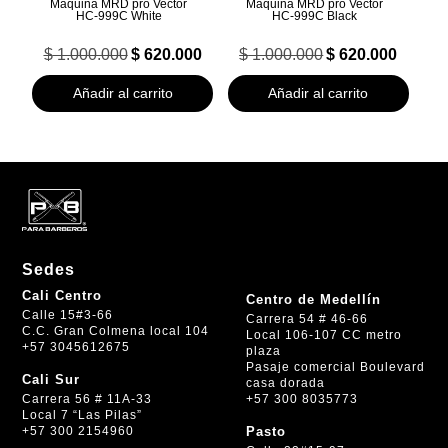
Maquina MRD pro Vector
Maquina MRD pro Vector
HC‑999C White
HC‑999C Black
El
El
El
El
$
1.000.000
$
620.000
$
1.000.000
$
620.000
precio
precio
precio
precio
original
actual
original
actual
Añadir al carrito
Añadir al carrito
era:
es:
era:
es:
$ 1.000.000.
$ 620.000.
$ 1.000.000.
$ 620.000.
Sedes
Cali Centro
Centro de Medellín
Calle 15#3-66
Carrera 54 # 46-66
C.C. Gran Colmena local 104
Local 106-107 CC metro
+57 3045612675
plaza
Pasaje comercial Boulevard
Cali Sur
casa dorada
+57 300 8035773
Carrera 56 # 11A-33
Local 7 “Las Pilas”
+57 300 2154960
Pasto