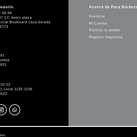
Acerca de Para Barber
edellín
# 46-66
Nosotros
07 CC metro plaza
rcial Boulevard casa dorada
Mi Cuenta
35773
Rastrea tu pedido
Registro mayorista
-97
ombia
1831
#10-22
11 Local 1135-1136
0623
dos.