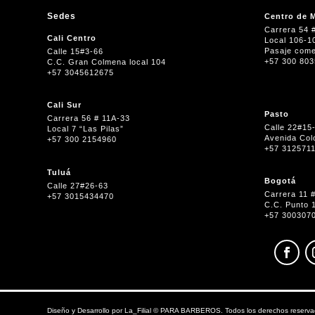
Sedes
Centro de M
Carrera 54 
Cali Centro
Local 106-1
Pasaje come
Calle 15#3-66
+57 300 80
C.C. Gran Colmena local 104
+57 3045612675
Cali Sur
Pasto
Carrera 56 # 11A-33
Calle 22#15
Local 7 “Las Pilas”
Avenida Col
+57 300 2154960
+57 312571
Tuluá
Bogotá
Calle 27#26-63
Carrera 11 
+57 3015434470
C.C. Punto 
+57 300307
Diseño y Desarrollo por
La_Filial
©
PARA BARBEROS. Todos los derechos reserva