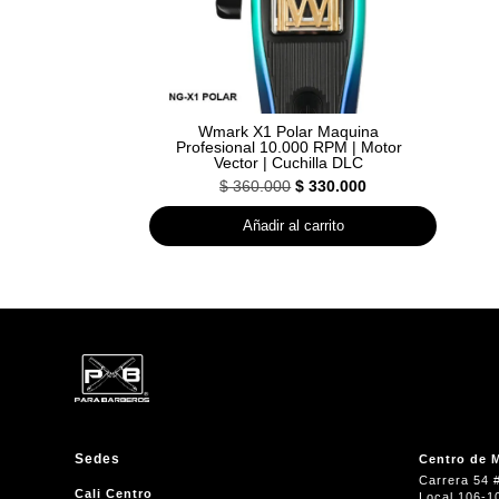
Wmark X1 Polar Maquina
Profesional 10.000 RPM | Motor
Vector | Cuchilla DLC
El
El
$
360.000
$
330.000
precio
precio
Añadir al carrito
original
actual
era:
es:
$ 360.000.
$ 330.000.
Sedes
Centro de M
Carrera 54 
Cali Centro
Local 106-1