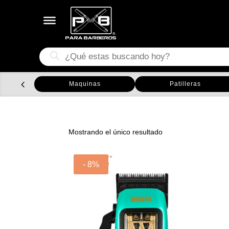
Búsqueda
de
productos
Maquinas
Patilleras
Mostrando el único resultado
- 8%