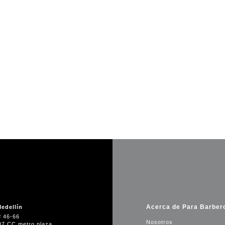
Acerca de Para Barber
edellín
# 46-66
Nosotros
07 CC metro plaza