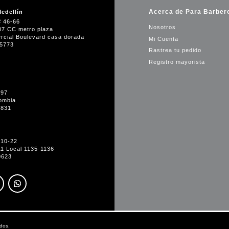
Acerca de Para Barber
edellín
# 46-66
Nosotros
07 CC metro plaza
rcial Boulevard casa dorada
Mi Cuenta
35773
Rastrea tu pedido
Registro mayorista
-97
ombia
1831
#10-22
11 Local 1135-1136
0623
dos.