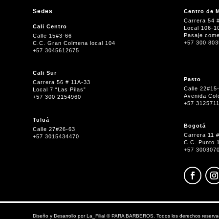
Sedes
Centro de M
Carrera 54 
Cali Centro
Local 106-1
Pasaje come
Calle 15#3-66
+57 300 80
C.C. Gran Colmena local 104
+57 3045612675
Cali Sur
Pasto
Carrera 56 # 11A-33
Calle 22#15
Local 7 “Las Pilas”
Avenida Col
+57 300 2154960
+57 312571
Tuluá
Bogotá
Calle 27#26-63
Carrera 11 
+57 3015434470
C.C. Punto 
+57 300307
Diseño y Desarrollo por
La_Filial
©
PARA BARBEROS. Todos los derechos reserva