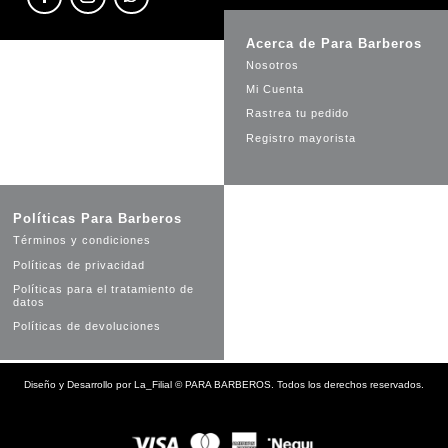
Acerca de Para Barberos
Nosotros
Mi Cuenta
Rastrea tu pedido
Registro mayorista
Políticas Para Barberos
Términos y condiciones
Políticas de privacidad
Políticas para el tratamiento de
datos
Políticas de devoluciones
Diseño y Desarrollo por
La_Filial
©
PARA BARBEROS. Todos los derechos reservados.