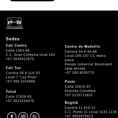
Sedes
Cali Centro
Centro de Medellín
Calle 15#3-66
Carrera 54 # 46-66
C.C. Gran Colmena local 104
Local 106-107 CC metro
+57 3045612675
plaza
Pasaje comercial Boulevard
Cali Sur
casa dorada
+57 300 8035773
Carrera 56 # 11A-33
Local 7 “Las Pilas”
+57 300 2154960
Pasto
Calle 22#15-97
Avenida Colombia
Tuluá
+57 3125711831
Calle 27#26-63
+57 3015434470
Bogotá
Carrera 11 #10-22
C.C. Punto 11 Local 1135-1136
+57 3003070623