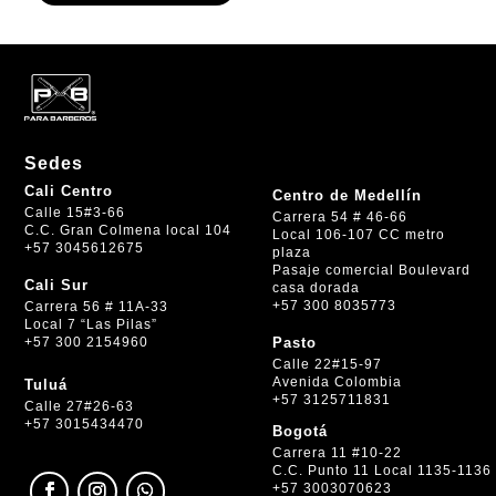
Sedes
Cali Centro
Centro de Medellín
Calle 15#3-66
Carrera 54 # 46-66
C.C. Gran Colmena local 104
Local 106-107 CC metro
+57 3045612675
plaza
Pasaje comercial Boulevard
Cali Sur
casa dorada
+57 300 8035773
Carrera 56 # 11A-33
Local 7 “Las Pilas”
+57 300 2154960
Pasto
Calle 22#15-97
Avenida Colombia
Tuluá
+57 3125711831
Calle 27#26-63
+57 3015434470
Bogotá
Carrera 11 #10-22
C.C. Punto 11 Local 1135-1136
+57 3003070623