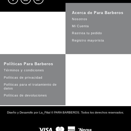
Acerca de Para Barberos
Nosotros
Mi Cuenta
Rastrea tu pedido
Registro mayorista
Políticas Para Barberos
Términos y condiciones
Políticas de privacidad
Políticas para el tratamiento de
datos
Políticas de devoluciones
Diseño y Desarrollo por
La_Filial
©
PARA BARBEROS. Todos los derechos reservados.