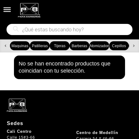


Búsqueda
de
productos
Maquinas
Patilleras
Tijeras
Barberas
Atomizadores
Cepillos
Ca
No se han encontrado productos que
coincidan con tu selección.
Sedes
Cali Centro
Centro de Medellín
Calle 15#3-66
Carrera 54 # 46-66