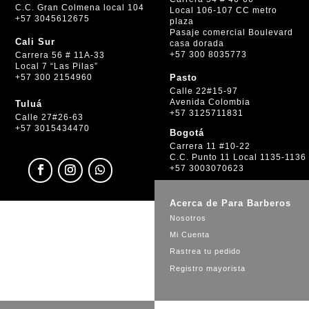
C.C. Gran Colmena local 104
Local 106-107 CC metro
+57 3045612675
plaza
Pasaje comercial Boulevard
Cali Sur
casa dorada
+57 300 8035773
Carrera 56 # 11A-33
Local 7 “Las Pilas”
+57 300 2154960
Pasto
Calle 22#15-97
Avenida Colombia
Tuluá
+57 3125711831
Calle 27#26-63
+57 3015434470
Bogotá
Carrera 11 #10-22
C.C. Punto 11 Local 1135-1136
+57 3003070623
Acerca de Para Barberos
Nosotros
Mi Cuenta
Rastrea tu pedido
Registro mayorista