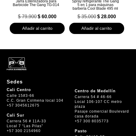
Jarra Esterilizadora para
Spray refrigerante The Gang
Barbicide The Gang TG-014
5 en 1 para máquinas
barbería Cool Blade 495 ml
El
El
El
El
$
79.900
$
60.000
$
35.000
$
28.000
precio
precio
precio
precio
original
actual
original
actual
Añadir al carrito
Añadir al carrito
era:
es:
era:
es:
$ 79.900.
$ 60.000.
$ 35.000.
$ 28.000.
Sedes
Cali Centro
Centro de Medellín
Calle 15#3-66
Carrera 54 # 46-66
C.C. Gran Colmena local 104
Local 106-107 CC metro
+57 3045612675
plaza
Pasaje comercial Boulevard
Cali Sur
casa dorada
+57 300 8035773
Carrera 56 # 11A-33
Local 7 “Las Pilas”
+57 300 2154960
Pasto