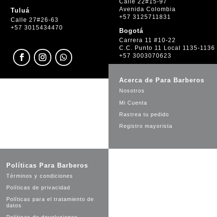
Calle 22#15-97
Avenida Colombia
Tuluá
+57 3125711831
Calle 27#26-63
+57 3015434470
Bogotá
Carrera 11 #10-22
C.C. Punto 11 Local 1135-1136
+57 3003070623
Acerca de Para Barberos
Nosotros
Mi Cuenta
Rastrea tu pedido
Registro mayorista
Políticas Para Barberos
Términos y condiciones
Políticas de privacidad
Políticas para el tratamiento de
datos