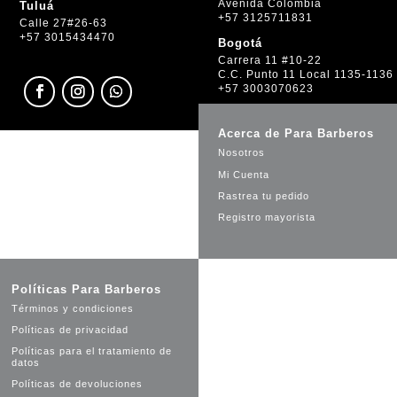
Avenida Colombia
Tuluá
+57 3125711831
Calle 27#26-63
+57 3015434470
Bogotá
Carrera 11 #10-22
C.C. Punto 11 Local 1135-1136
+57 3003070623
Acerca de Para Barberos
Nosotros
Mi Cuenta
Rastrea tu pedido
Registro mayorista
Políticas Para Barberos
Términos y condiciones
Políticas de privacidad
Políticas para el tratamiento de
datos
Políticas de devoluciones