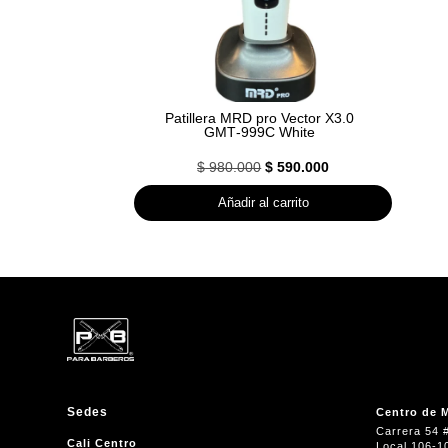
Patillera MRD pro Vector X3.0
GMT‑999C White
El
El
$
980.000
$
590.000
precio
precio
Añadir al carrito
original
actual
era:
es:
$ 980.000.
$ 590.000.
Sedes
Centro de M
Carrera 54 
Cali Centro
Local 106-1