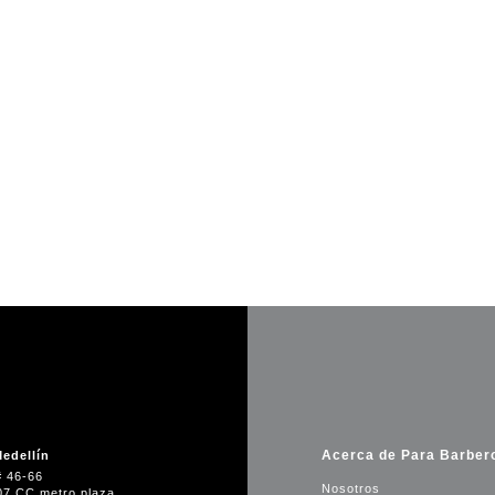
Acerca de Para Barber
edellín
# 46-66
Nosotros
07 CC metro plaza