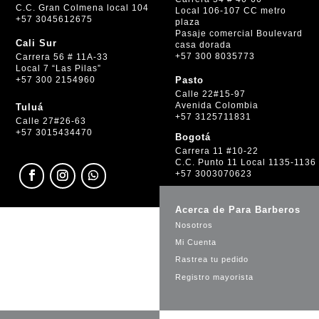
C.C. Gran Colmena local 104
Local 106-107 CC metro
+57 3045612675
plaza
Pasaje comercial Boulevard
Cali Sur
casa dorada
+57 300 8035773
Carrera 56 # 11A-33
Local 7 “Las Pilas”
+57 300 2154960
Pasto
Calle 22#15-97
Avenida Colombia
Tuluá
+57 3125711831
Calle 27#26-63
+57 3015434470
Bogotá
Carrera 11 #10-22
C.C. Punto 11 Local 1135-1136
+57 3003070623
Acerca de Para Barberos
Nosotros
Mi Cuenta
Rastrea tu pedido
Registro mayorista