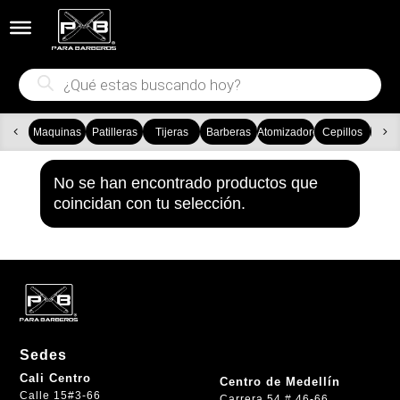


Búsqueda
de
productos
Maquinas
Patilleras
Tijeras
Barberas
Atomizadores
Cepillos
Ca
No se han encontrado productos que
coincidan con tu selección.
Sedes
Cali Centro
Centro de Medellín
Calle 15#3-66
Carrera 54 # 46-66