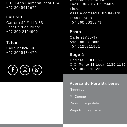
C.C. Gran Colmena local 104
Local 106-107 CC metro
+57 3045612675
plaza
Pasaje comercial Boulevard
Cali Sur
casa dorada
+57 300 8035773
Carrera 56 # 11A-33
Local 7 “Las Pilas”
+57 300 2154960
Pasto
Calle 22#15-97
Avenida Colombia
Tuluá
+57 3125711831
Calle 27#26-63
+57 3015434470
Bogotá
Carrera 11 #10-22
C.C. Punto 11 Local 1135-1136
+57 3003070623
Acerca de Para Barberos
Nosotros
Mi Cuenta
Rastrea tu pedido
Registro mayorista