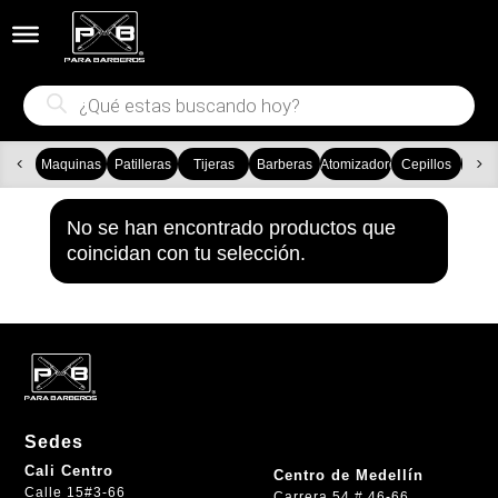


Búsqueda
de
productos
Maquinas
Patilleras
Tijeras
Barberas
Atomizadores
Cepillos
Ca
No se han encontrado productos que
coincidan con tu selección.
Sedes
Cali Centro
Centro de Medellín
Calle 15#3-66
Carrera 54 # 46-66