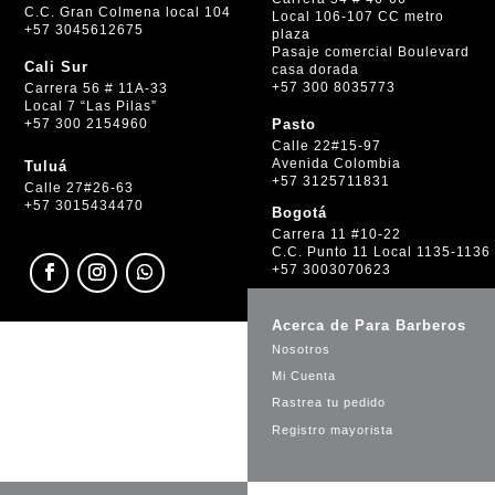
C.C. Gran Colmena local 104
Local 106-107 CC metro
+57 3045612675
plaza
Pasaje comercial Boulevard
Cali Sur
casa dorada
+57 300 8035773
Carrera 56 # 11A-33
Local 7 “Las Pilas”
+57 300 2154960
Pasto
Calle 22#15-97
Avenida Colombia
Tuluá
+57 3125711831
Calle 27#26-63
+57 3015434470
Bogotá
Carrera 11 #10-22
C.C. Punto 11 Local 1135-1136
+57 3003070623
Acerca de Para Barberos
Nosotros
Mi Cuenta
Rastrea tu pedido
Registro mayorista