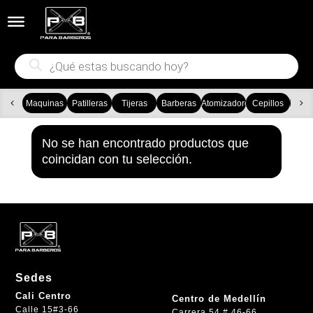


Búsqueda
de
productos
Maquinas
Patilleras
Tijeras
Barberas
Atomizadores
Cepillos
Ca
No se han encontrado productos que
coincidan con tu selección.
Sedes
Cali Centro
Centro de Medellín
Calle 15#3-66
Carrera 54 # 46-66