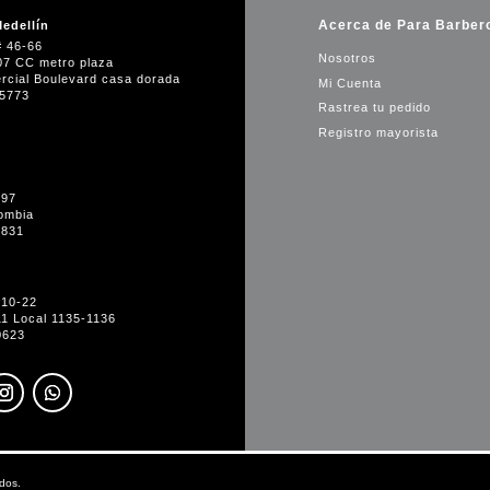
Acerca de Para Barber
edellín
# 46-66
Nosotros
07 CC metro plaza
rcial Boulevard casa dorada
Mi Cuenta
35773
Rastrea tu pedido
Registro mayorista
-97
ombia
1831
#10-22
11 Local 1135-1136
0623
dos.