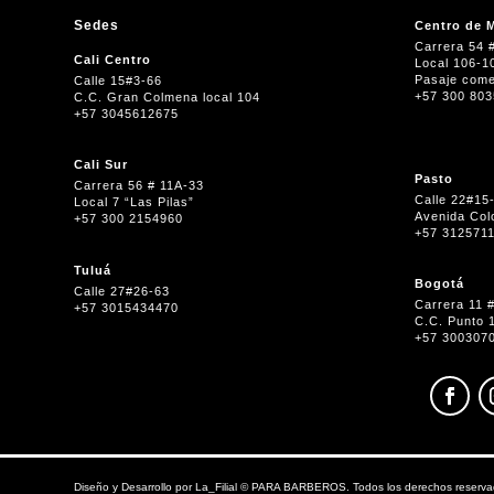
Sedes
Centro de M
Carrera 54 
Cali Centro
Local 106-1
Pasaje come
Calle 15#3-66
+57 300 80
C.C. Gran Colmena local 104
+57 3045612675
Cali Sur
Pasto
Carrera 56 # 11A-33
Calle 22#15
Local 7 “Las Pilas”
Avenida Col
+57 300 2154960
+57 312571
Tuluá
Bogotá
Calle 27#26-63
Carrera 11 
+57 3015434470
C.C. Punto 
+57 300307
Diseño y Desarrollo por
La_Filial
©
PARA BARBEROS. Todos los derechos reserva