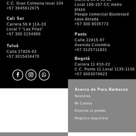
C.C. Gran Colmena local 104
Local 106-107 CC metro
+57 3045612675
plaza
Pasaje comercial Boulevard
Cali Sur
casa dorada
+57 300 8035773
Carrera 56 # 11A-33
Local 7 “Las Pilas”
+57 300 2154960
Pasto
Calle 22#15-97
Avenida Colombia
Tuluá
+57 3125711831
Calle 27#26-63
+57 3015434470
Bogotá
Carrera 11 #10-22
C.C. Punto 11 Local 1135-1136
+57 3003070623
Acerca de Para Barberos
Nosotros
Mi Cuenta
Rastrea tu pedido
Registro mayorista