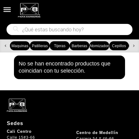


Búsqueda
de
productos
Maquinas
Patilleras
Tijeras
Barberas
Atomizadores
Cepillos
Ca
No se han encontrado productos que
coincidan con tu selección.
Sedes
Cali Centro
Centro de Medellín
Calle 15#3-66
Carrera 54 # 46-66