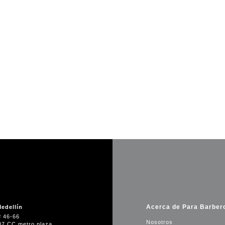
Acerca de Para Barber
edellín
# 46-66
Nosotros
07 CC metro plaza