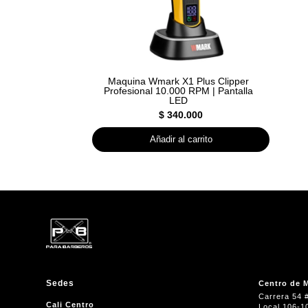
Maquina Wmark X1 Plus Clipper
Profesional 10.000 RPM | Pantalla
LED
$
340.000
Añadir al carrito
Sedes
Centro de M
Carrera 54 
Cali Centro
Local 106-1