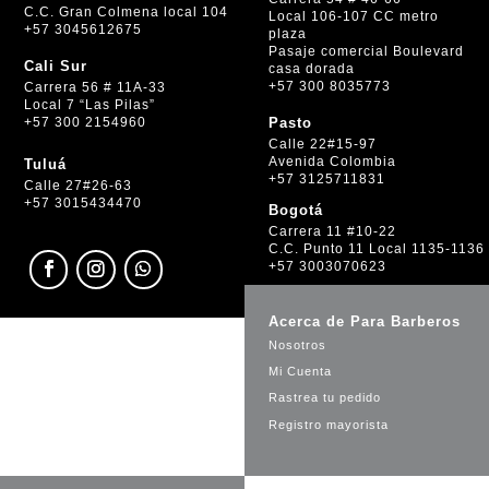
C.C. Gran Colmena local 104
Local 106-107 CC metro
+57 3045612675
plaza
Pasaje comercial Boulevard
Cali Sur
casa dorada
+57 300 8035773
Carrera 56 # 11A-33
Local 7 “Las Pilas”
+57 300 2154960
Pasto
Calle 22#15-97
Avenida Colombia
Tuluá
+57 3125711831
Calle 27#26-63
+57 3015434470
Bogotá
Carrera 11 #10-22
C.C. Punto 11 Local 1135-1136
+57 3003070623
Acerca de Para Barberos
Nosotros
Mi Cuenta
Rastrea tu pedido
Registro mayorista