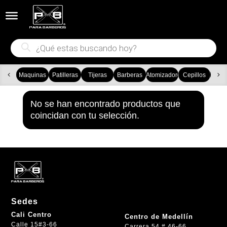


Búsqueda
de
productos
Maquinas
Patilleras
Tijeras
Barberas
Atomizadores
Cepillos
Ca
No se han encontrado productos que
coincidan con tu selección.
Sedes
Cali Centro
Centro de Medellín
Calle 15#3-66
Carrera 54 # 46-66