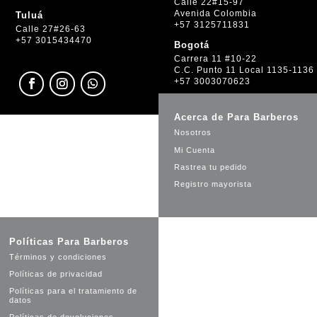
Calle 22#15-97
Avenida Colombia
Tuluá
+57 3125711831
Calle 27#26-63
+57 3015434470
Bogotá
Carrera 11 #10-22
C.C. Punto 11 Local 1135-1136
+57 3003070623
Acerca de Para Barberos
Nosotros
Mi Cuenta
Rastrea tu pedido
Registro mayorista
Políticas Para Barberos
Términos y condiciones
Políticas de privacidad
Políticas para el tratamiento de
datos