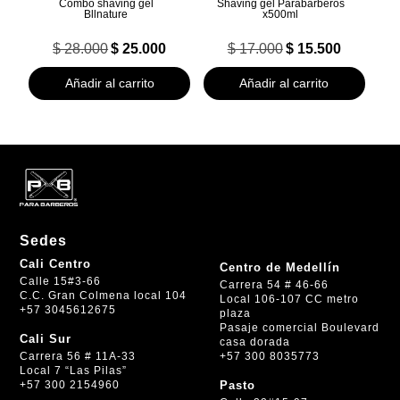
Combo shaving gel
Shaving gel Parabarberos
Bllnature
x500ml
El
El
El
El
$
28.000
$
25.000
$
17.000
$
15.500
precio
precio
precio
precio
original
actual
original
actual
Añadir al carrito
Añadir al carrito
era:
es:
era:
es:
$ 28.000.
$ 25.000.
$ 17.000.
$ 15.500.
Sedes
Cali Centro
Centro de Medellín
Calle 15#3-66
Carrera 54 # 46-66
C.C. Gran Colmena local 104
Local 106-107 CC metro
+57 3045612675
plaza
Pasaje comercial Boulevard
Cali Sur
casa dorada
+57 300 8035773
Carrera 56 # 11A-33
Local 7 “Las Pilas”
+57 300 2154960
Pasto