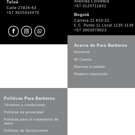
Avenida Colombia
Tuluá
+57 3125711831
Calle 27#26-63
+57 3015434470
Bogotá
Carrera 11 #10-22
C.C. Punto 11 Local 1135-1136
+57 3003070623
Acerca de Para Barberos
Nosotros
Mi Cuenta
Rastrea tu pedido
Registro mayorista
Políticas Para Barberos
Términos y condiciones
Políticas de privacidad
Políticas para el tratamiento de
datos
Políticas de devoluciones