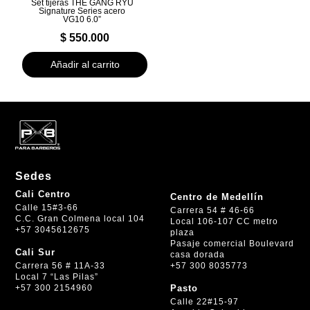
Set tijeras THE GANG RYU
Signature Series acero
VG10 6.0”
$
550.000
Añadir al carrito
Sedes
Cali Centro
Centro de Medellín
Calle 15#3-66
Carrera 54 # 46-66
C.C. Gran Colmena local 104
Local 106-107 CC metro
+57 3045612675
plaza
Pasaje comercial Boulevard
Cali Sur
casa dorada
+57 300 8035773
Carrera 56 # 11A-33
Local 7 “Las Pilas”
+57 300 2154960
Pasto
Calle 22#15-97