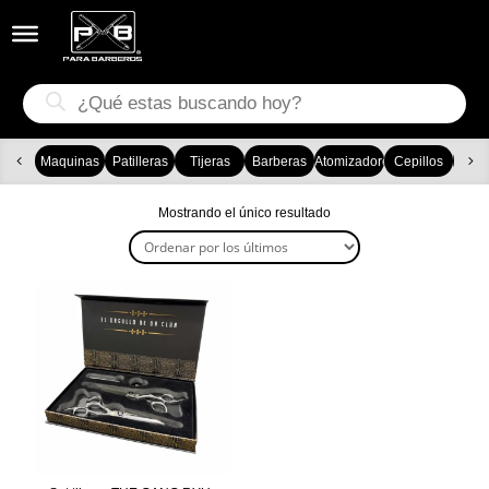


Búsqueda
de
productos
Maquinas
Patilleras
Tijeras
Barberas
Atomizadores
Cepillos
Ca
Mostrando el único resultado