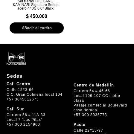
Set tijeras THE GANG
KAMINARI Signature Series
acero 440C 6.0” Black
$
450.000
Añadir al carrito
Sedes
Cali Centro
Centro de Medellín
Calle 15#3-66
Carrera 54 # 46-66
C.C. Gran Colmena local 104
Local 106-107 CC metro
+57 3045612675
plaza
Pasaje comercial Boulevard
Cali Sur
casa dorada
+57 300 8035773
Carrera 56 # 11A-33
Local 7 “Las Pilas”
+57 300 2154960
Pasto
Calle 22#15-97