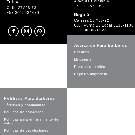
Avenida Colombia
Tuluá
+57 3125711831
Calle 27#26-63
+57 3015434470
Bogotá
Carrera 11 #10-22
C.C. Punto 11 Local 1135-1136
+57 3003070623
Acerca de Para Barberos
Nosotros
Mi Cuenta
Rastrea tu pedido
Registro mayorista
Políticas Para Barberos
Términos y condiciones
Políticas de privacidad
Políticas para el tratamiento de
datos
Políticas de devoluciones