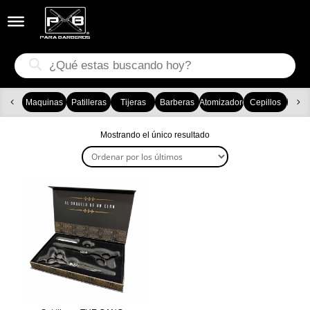


Búsqueda
de
productos
Maquinas
Patilleras
Tijeras
Barberas
Atomizadores
Cepillos
Ca
Mostrando el único resultado