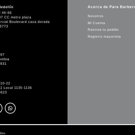
Acerca de Para Barber
edellín
# 46-66
Nosotros
07 CC metro plaza
rcial Boulevard casa dorada
Mi Cuenta
35773
Rastrea tu pedido
Registro mayorista
-97
ombia
1831
#10-22
11 Local 1135-1136
0623
dos.