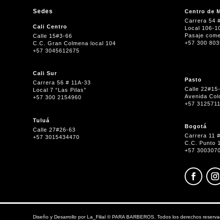
Sedes
Centro de M
Carrera 54 
Cali Centro
Local 106-1
Pasaje come
Calle 15#3-66
+57 300 80
C.C. Gran Colmena local 104
+57 3045612675
Cali Sur
Pasto
Carrera 56 # 11A-33
Calle 22#15
Local 7 “Las Pilas”
Avenida Col
+57 300 2154960
+57 312571
Tuluá
Bogotá
Calle 27#26-63
Carrera 11 
+57 3015434470
C.C. Punto 
+57 300307
Diseño y Desarrollo por
La_Filial
©
PARA BARBEROS. Todos los derechos reserva