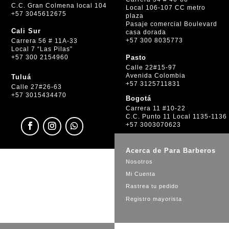
C.C. Gran Colmena local 104
Local 106-107 CC metro
+57 3045612675
plaza
Pasaje comercial Boulevard
Cali Sur
casa dorada
+57 300 8035773
Carrera 56 # 11A-33
Local 7 “Las Pilas”
+57 300 2154960
Pasto
Calle 22#15-97
Avenida Colombia
Tuluá
+57 3125711831
Calle 27#26-63
+57 3015434470
Bogotá
Carrera 11 #10-22
C.C. Punto 11 Local 1135-1136
+57 3003070623
Acerca de Para Barberos
Nosotros
Mi Cuenta
Rastrea tu pedido
Registro mayorista