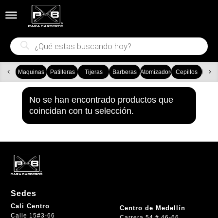


Búsqueda
de
productos
Maquinas
Patilleras
Tijeras
Barberas
Atomizadores
Cepillos
Ca
No se han encontrado productos que
coincidan con tu selección.
Sedes
Cali Centro
Centro de Medellín
Calle 15#3-66
Carrera 54 # 46-66