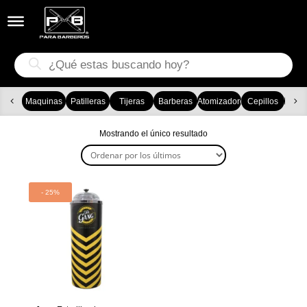


Búsqueda
de
productos
Maquinas
Patilleras
Tijeras
Barberas
Atomizadores
Cepillos
Ca
Mostrando el único resultado
- 25%