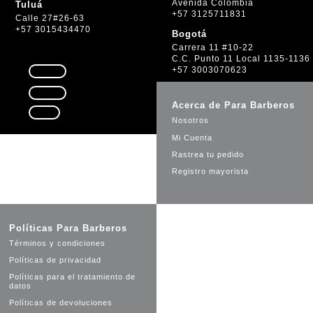
Avenida Colombia
Tuluá
+57 3125711831
Calle 27#26-63
+57 3015434470
Bogotá
Carrera 11 #10-22
C.C. Punto 11 Local 1135-1136
+57 3003070623
Seguir
Seguir
Acerca de Para Barberos
Seguir
Nosotros
Mi Cuenta
Rastrea tu pedido
Registro mayorista
Políticas Para Barberos
Términos y condiciones
Políticas de privacidad
Políticas para el tratamiento de
datos
Políticas de devoluciones