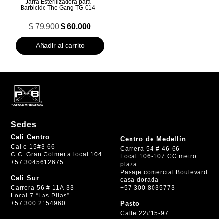
Jarra Esterilizadora para
Barbicide The Gang TG-014
El
El
$
79.900
$
60.000
precio
precio
original
actual
Añadir al carrito
era:
es:
$ 79.900.
$ 60.000.
Sedes
Cali Centro
Centro de Medellín
Calle 15#3-66
Carrera 54 # 46-66
C.C. Gran Colmena local 104
Local 106-107 CC metro
+57 3045612675
plaza
Pasaje comercial Boulevard
Cali Sur
casa dorada
+57 300 8035773
Carrera 56 # 11A-33
Local 7 “Las Pilas”
+57 300 2154960
Pasto
Calle 22#15-97