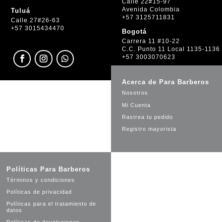
Calle 22#15-97
Avenida Colombia
Tuluá
+57 3125711831
Calle 27#26-63
+57 3015434470
Bogotá
Carrera 11 #10-22
C.C. Punto 11 Local 1135-1136
+57 3003070623
Acerca de Para Barberos
Nosotros
Mi Cuenta
Rastrea tu pedido
Registro mayorista
Políticas Para Barberos
Términos y condiciones
Políticas de privacidad
Políticas para el tratamiento de
datos