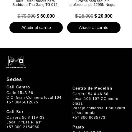
Jarra Esterilizadora para
Brocha para sacudir
Barbicide The Gang TG-014
profesional pb-1295N Negra
El
El
El
El
$
79.900
$
60.000
$
25.000
$
20.000
precio
precio
precio
precio
original
actual
original
actual
Añadir al carrito
Añadir al carrito
era:
es:
era:
es:
$ 79.900.
$ 60.000.
$ 25.000.
$ 20.000.
Sedes
Cali Centro
Centro de Medellín
Calle 15#3-66
Carrera 54 # 46-66
C.C. Gran Colmena local 104
Local 106-107 CC metro
+57 3045612675
plaza
Pasaje comercial Boulevard
Cali Sur
casa dorada
+57 300 8035773
Carrera 56 # 11A-33
Local 7 “Las Pilas”
+57 300 2154960
Pasto